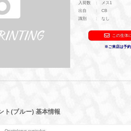
入荷数
メス1
出自
CB
識別
なし
この生体
※ご来店は予
ト(ブルー) 基本情報
Oryctolagus cuniculus