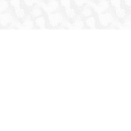
HOME
INFORMATION
生体
爬虫類
両生類
虫
猛禽類
その他鳥類
哺乳類
これまでの取扱生体
器材・道具・その他