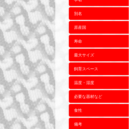
別名
原産国
寿命
最大サイズ
飼育スペース
温度・湿度
必要な器材など
食性
備考