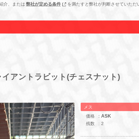
紹介、または
弊社が定める条件
を満たすと弊社が判断させていただ
イアントラビット(チェスナット)
メス
ASK
価格
残数
2