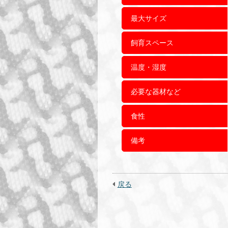
最大サイズ
飼育スペース
温度・湿度
必要な器材など
食性
備考
戻る