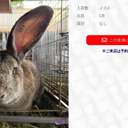
入荷数
メス2
出自
CB
識別
なし
この生体
※ご来店は予