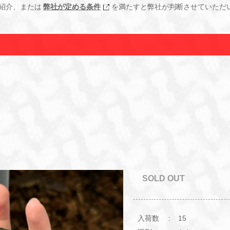
紹介、または
弊社が定める条件
を満たすと弊社が判断させていただ
SOLD OUT
入荷数
15