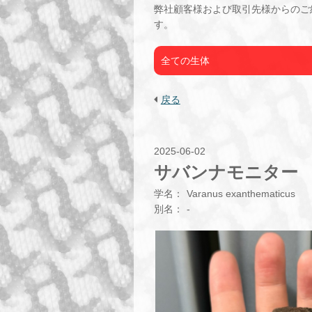
弊社顧客様および取引先様からのご
す。
全ての生体
戻る
2025-06-02
サバンナモニター
学名：
Varanus exanthematicus
別名：
-