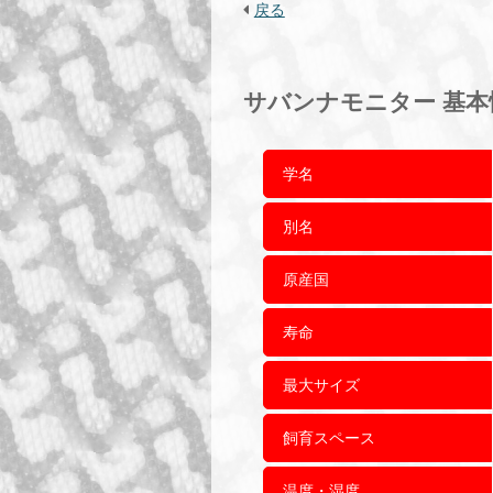
戻る
サバンナモニター 基本
学名
別名
原産国
寿命
最大サイズ
飼育スペース
温度・湿度