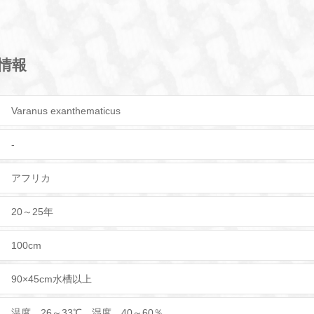
情報
Varanus exanthematicus
-
アフリカ
20～25年
100cm
90×45cm水槽以上
温度 26～33℃ 湿度 40～60％