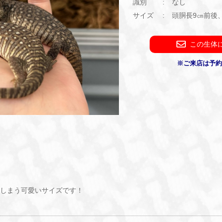
識別
なし
サイズ
頭胴長9㎝前後
この生体
※ご来店は予
しまう可愛いサイズです！