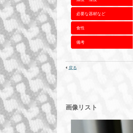
必要な器材など
食性
備考
戻る
画像リスト