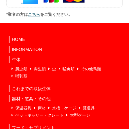
*業者の方は
こちら
をご覧ください。
HOME
INFORMATION
生体
爬虫類
両生類
虫
猛禽類
その他鳥類
哺乳類
これまでの取扱生体
器材・道具・その他
保温器具
床材
水槽・ケージ
鷹道具
ペットキャリー・クレート
大型ケージ
フード・サプリメント